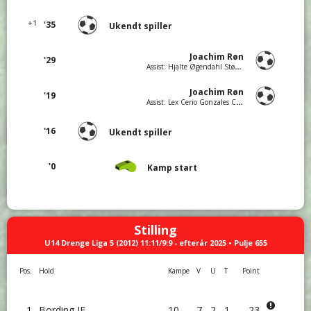
+1
'35
Ukendt spiller
Joachim Røn
'29
Assist: Hjalte Øgendahl Støttrup
Joachim Røn
'19
Assist: Lex Cerio Gonzales Curtz
'16
Ukendt spiller
'0
Kamp start
Stilling
U14 Drenge Liga 5 (2012) 11:11/9:9 - efterår 2025 • Pulje 655
Pos.
Hold
Kampe
V
U
T
Point
1
Bording IF
10
7
2
1
23