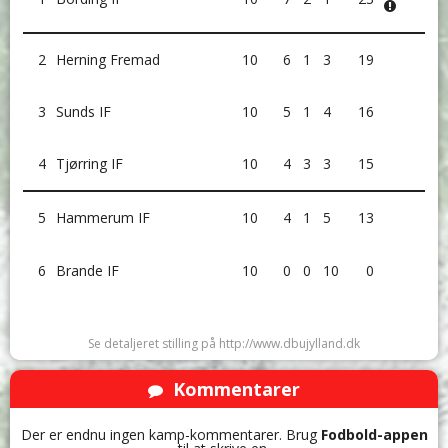
2
Herning Fremad
10
6
1
3
19
3
Sunds IF
10
5
1
4
16
4
Tjørring IF
10
4
3
3
15
5
Hammerum IF
10
4
1
5
13
6
Brande IF
10
0
0
10
0
Se detaljeret stilling på http://www.dbujylland.dk
Kommentarer
Der er endnu ingen kamp-kommentarer. Brug
Fodbold-appen