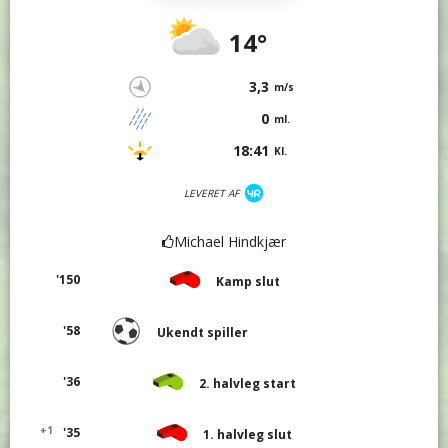
14°
3,3
m/s
0
ml.
18:41
Kl.
LEVERET AF
Michael Hindkjær
'150
Kamp slut
'58
Ukendt spiller
'36
2. halvleg start
+1
'35
1. halvleg slut