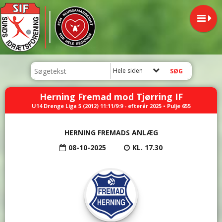
Hele siden
Herning Fremad mod Tjørring IF
U14 Drenge Liga 5 (2012) 11:11/9:9 - efterår 2025 • Pulje 655
HERNING FREMADS ANLÆG
08-10-2025
KL. 17.30