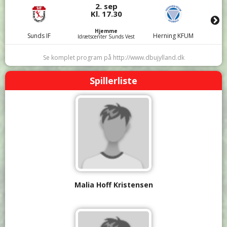
2. sep
Kl. 17.30
Hjemme
Sunds IF
Herning KFUM
Idrætscenter Sunds Vest
Se komplet program på http://www.dbujylland.dk
Spillerliste
Malia Hoff Kristensen