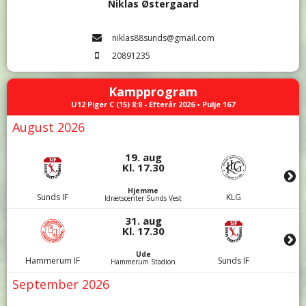
Niklas Østergaard
niklas88sunds@gmail.com
20891235
Kampprogram
U12 Piger C (15) 8:8 - Efterår 2026 • Pulje 167
August 2026
19. aug
Kl. 17.30
Hjemme
Sunds IF
KLG
Idrætscenter Sunds Vest
31. aug
Kl. 17.30
Ude
Hammerum IF
Sunds IF
Hammerum Stadion
September 2026