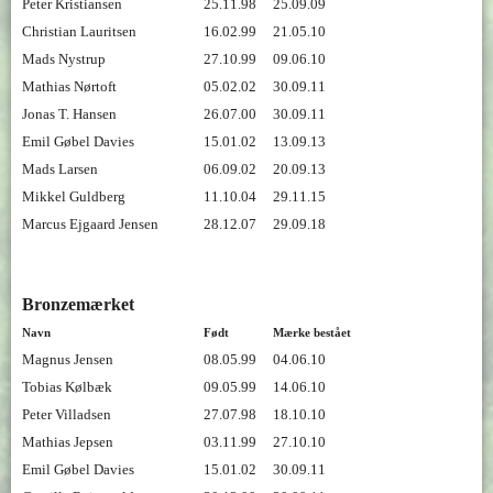
Peter Kristiansen
25.11.98
25.09.09
Christian Lauritsen
16.02.99
21.05.10
Mads Nystrup
27.10.99
09.06.10
Mathias Nørtoft
05.02.02
30.09.11
Jonas T. Hanse
n
26.07.00
30.09.11
Emil Gøbel Davies
15.01.02
13.09.13
Mads Larsen
06.09.02
20.09.13
Mikkel Guldberg
11.10.04
29.11.15
Marcus Ejgaard Jensen
28.12.07
29.09.18
Bronzemærket
Navn
Født
Mærke bestået
Magnus Jensen
08.05.99
04.06.10
Tobias Kølbæk
09.05.99
14.06.10
Peter Villadsen
27.07.98
18.10.10
Mathias Jepsen
03.11.99
27.10.10
Emil Gøbel Davies
15.01.02
30.09.11