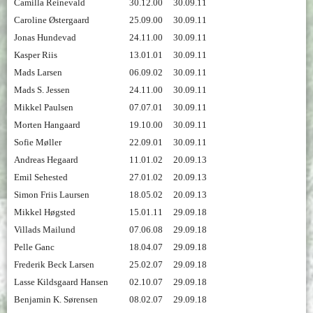
Camilla Reinevald
30.12.00
30.09.11
Caroline Østergaard
25.09.00
30.09.11
Jonas Hundevad
24.11.00
30.09.11
Kasper Riis
13.01.01
30.09.11
Mads Larsen
06.09.02
30.09.11
Mads S. Jessen
24.11.00
30.09.11
Mikkel Paulsen
07.07.01
30.09.11
Morten Hangaard
19.10.00
30.09.11
Sofie Møller
22.09.01
30.09.11
Andreas Hegaard
11.01.02
20.09.13
Emil Sehested
27.01.02
20.09.13
Simon Friis Laursen
18.05.02
20.09.13
Mikkel Høgsted
15.01.11
29.09.18
Villads Mailund
07.06.08
29.09.18
Pelle Ganc
18.04.07
29.09.18
Frederik Beck Larsen
25.02.07
29.09.18
Lasse Kildsgaard Hansen
02.10.07
29.09.18
Benjamin K. Sørensen
08.02.07
29.09.18