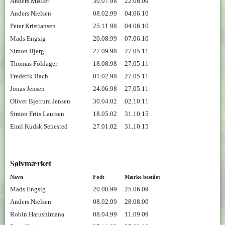
Anders Møller
30.07.98
22.06.09
Anders Nielsen
08.02.99
04.06.10
Peter Kristiansen
25.11.98
04.06.10
Mads Engsig
20.08.99
07.06.10
Simon Bjerg
27.09.98
27.05.11
Thomas Foldager
18.08.98
27.05.11
Frederik Bach
01.02.98
27.05.11
Jonas Jensen
24.06.98
27.05.11
Oliver Bjerrum Jensen
30.04.02
02.10.11
Simon Friis Laursen
18.05.02
31.10.15
Emil Kudsk Sehested
27.01.02
31.10.15
Sølvmærket
Navn
Født
Mærke bestået
Mads Engsig
20.08.99
25.06.09
Anders Nielsen
08.02.99
28.08.09
Robin Harushimana
08.04.99
11.09.09