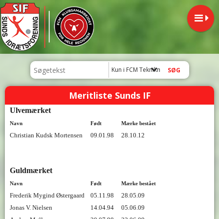
Kun i FCM Teknikmærke
Meritliste Sunds IF
Ulvemærket
Navn
Født
Mærke bestået
Christian Kudsk Mortensen
09.01.98
28.10.12
Guldmærket
Navn
Født
Mærke bestået
Frederik Mygind Østergaard
05.11.98
28.05.09
Jonas V. Nielsen
14.04.94
05.06.09