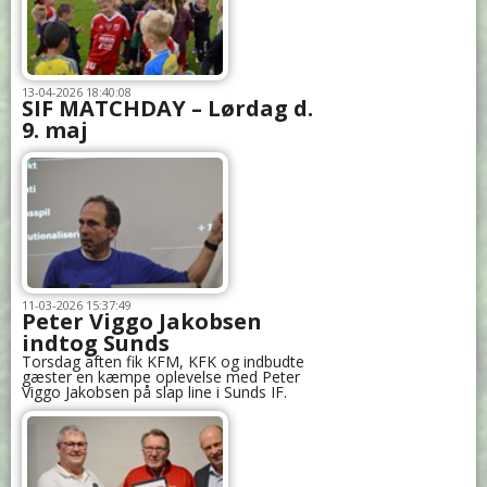
13-04-2026 18:40:08
SIF MATCHDAY – Lørdag d.
9. maj
11-03-2026 15:37:49
Peter Viggo Jakobsen
indtog Sunds
Torsdag aften fik KFM, KFK og indbudte
gæster en kæmpe oplevelse med Peter
Viggo Jakobsen på slap line i Sunds IF.