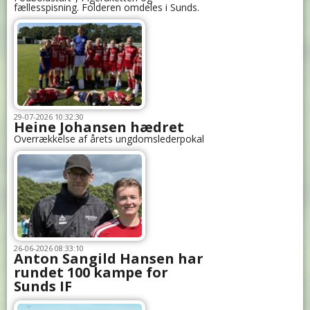
fællesspisning. Folderen omdeles i Sunds.
29-07-2026 10:32:30
Heine Johansen hædret
Overrækkelse af årets ungdomslederpokal
26-06-2026 08:33:10
Anton Sangild Hansen har
rundet 100 kampe for
Sunds IF