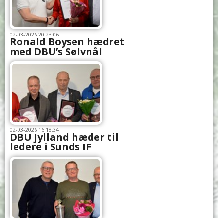
02-03-2026 20:23:06
Ronald Boysen hædret
med DBU’s Sølvnål
02-03-2026 16:18:34
DBU Jylland hæder til
ledere i Sunds IF