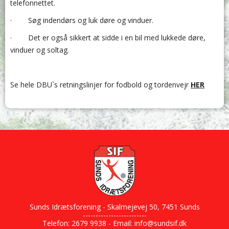
telefonnettet.
· Søg indendørs og luk døre og vinduer.
· Det er også sikkert at sidde i en bil med lukkede døre,
vinduer og soltag.
Se hele DBU`s retningslinjer for fodbold og tordenvejr
HER
Sunds Idrætsforening - Skalmejevej 50, 7451 Sunds
-------------------------
Telefon: 2679 9938 - Email:
info@sundsif.dk