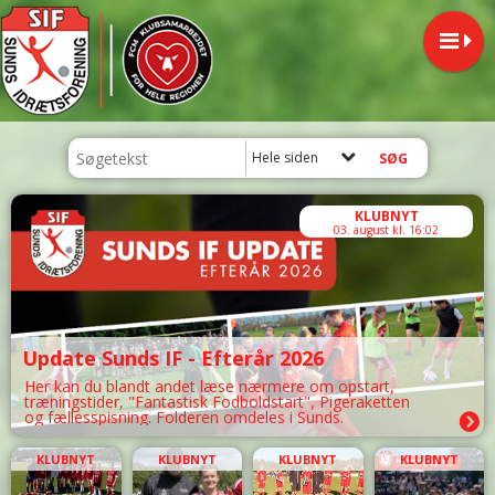
Hele siden
KLUBNYT
03. august kl. 16:02
Update Sunds IF - Efterår 2026
Her kan du blandt andet læse nærmere om opstart,
træningstider, "Fantastisk Fodboldstart", Pigeraketten
og fællesspisning. Folderen omdeles i Sunds.
KLUBNYT
KLUBNYT
KLUBNYT
KLUBNYT