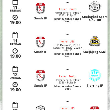
-
11.
Herrer
Senior
TIRSDAG
Herrer Serie 4 - Efterår
2026 • Pulje 66
Studsgård Sport
Sunds IF
Idrætscenter Sunds
& Kultur
19.00
Vest
-
11.
Herrer
U16
TIRSDAG
U16 Drenge C (11) 8:8
Kortbane - Efterår 2026 •
Pulje 11
Sunds IF
Snejbjerg SG&I
Idrætscenter Sunds
19.00
Vest
-
12.
Herrer
Senior
ONSDAG
Herrer Serie 3 - Efterår
2026 • Pulje 34
Sunds IF
Tjørring IF
Idrætscenter Sunds
19.00
Vest
-
Herrer
U15