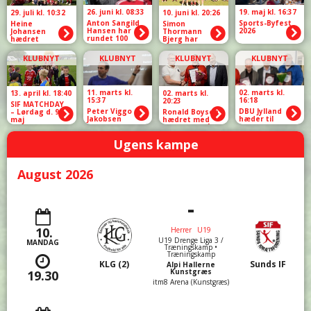
26. juni kl. 08:33
19. maj kl. 16:37
29. juli kl. 10:32
10. juni kl. 20:26
Anton Sangild
Sports-Byfest
Heine
Simon
Hansen har
2026
Johansen
Thormann
rundet 100
hædret
Bjerg har
kampe for
rundet 150
Sunds IF
kampe for
KLUBNYT
KLUBNYT
KLUBNYT
KLUBNYT
Sunds IF
11. marts kl.
02. marts kl.
13. april kl. 18:40
02. marts kl.
15:37
16:18
20:23
SIF MATCHDAY
Peter Viggo
DBU Jylland
– Lørdag d. 9.
Ronald Boysen
Jakobsen
hæder til
maj
hædret med
indtog Sunds
ledere i Sunds
DBU’s Sølvnål
IF
Ugens kampe
August 2026
-
10.
Herrer
U19
U19 Drenge Liga 3 /
MANDAG
Træningskamp •
Træningskamp
KLG (2)
Sunds IF
Alpi Hallerne
Kunstgræs
19.30
itm8 Arena (Kunstgræs)