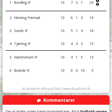
1
Bording IF
10
7
2
1
23
2
Herning Fremad
10
6
1
3
19
3
Sunds IF
10
5
1
4
16
4
Tjørring IF
10
4
3
3
15
5
Hammerum IF
10
4
1
5
13
6
Brande IF
10
0
0
10
0
Se detaljeret stilling på http://www.dbujylland.dk
Kommentarer
Der er endnu ingen kamp-kommentarer. Brug
Fodbold-appen