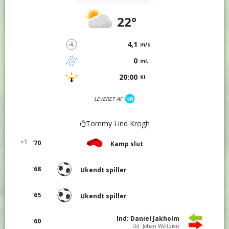
22°
4,1
m/s
0
ml.
20:00
Kl.
LEVERET AF
Tommy Lind Krogh
+1
'70
Kamp slut
'68
Ukendt spiller
'65
Ukendt spiller
Ind: Daniel Jakholm
'60
Ud: Johan Weltzien