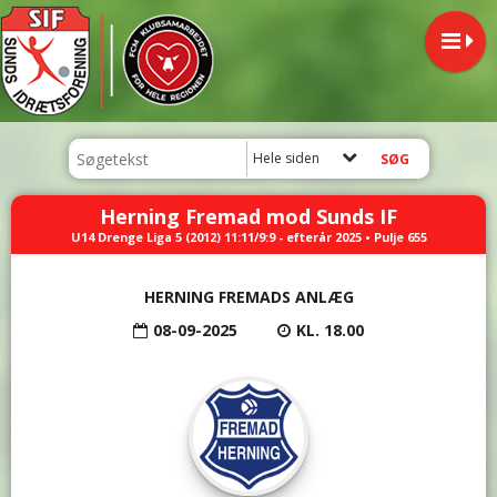
Hele siden
Herning Fremad mod Sunds IF
U14 Drenge Liga 5 (2012) 11:11/9:9 - efterår 2025 • Pulje 655
HERNING FREMADS ANLÆG
08-09-2025
KL. 18.00