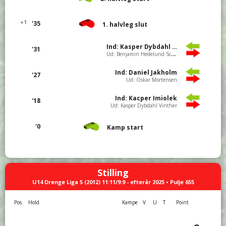
+1
'35
1. halvleg slut
Ind: Kasper Dybdahl Vinther
'31
Ud: Benjamin Hedelund Schou
Ind: Daniel Jakholm
'27
Ud: Oskar Mortensen
Ind: Kacper Imiolek
'18
Ud: Kasper Dybdahl Vinther
'0
Kamp start
Stilling
U14 Drenge Liga 5 (2012) 11:11/9:9 - efterår 2025 • Pulje 655
Pos.
Hold
Kampe
V
U
T
Point