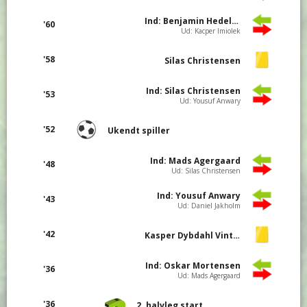
Ind: Benjamin Hedelund Schou
'60
Ud: Kacper Imiolek
'58
Silas Christensen
Ind: Silas Christensen
'53
Ud: Yousuf Anwary
'52
Ukendt spiller
Ind: Mads Agergaard
'48
Ud: Silas Christensen
Ind: Yousuf Anwary
'43
Ud: Daniel Jakholm
'42
Kasper Dybdahl Vinther
Ind: Oskar Mortensen
'36
Ud: Mads Agergaard
'36
2. halvleg start