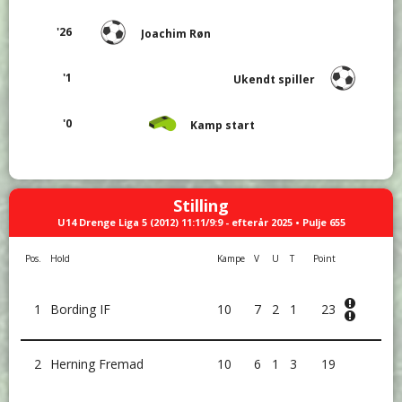
'26
Joachim Røn
'1
Ukendt spiller
'0
Kamp start
Stilling
U14 Drenge Liga 5 (2012) 11:11/9:9 - efterår 2025 • Pulje 655
Pos.
Hold
Kampe
V
U
T
Point
1
Bording IF
10
7
2
1
23
2
Herning Fremad
10
6
1
3
19