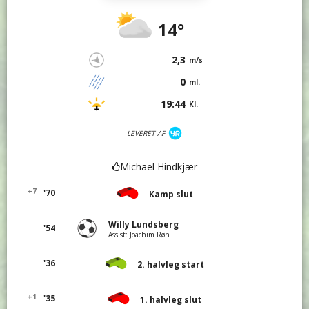
14°
2,3
m/s
0
ml.
19:44
Kl.
LEVERET AF
Michael Hindkjær
+7
'70
Kamp slut
Willy Lundsberg
'54
Assist: Joachim Røn
'36
2. halvleg start
+1
'35
1. halvleg slut