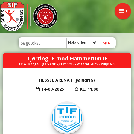
Hele siden
Tjørring IF mod Hammerum IF
U14 Drenge Liga 5 (2012) 11:11/9:9 - efterår 2025 • Pulje 655
HESSEL ARENA (TJØRRING)
14-09-2025
KL. 11.00