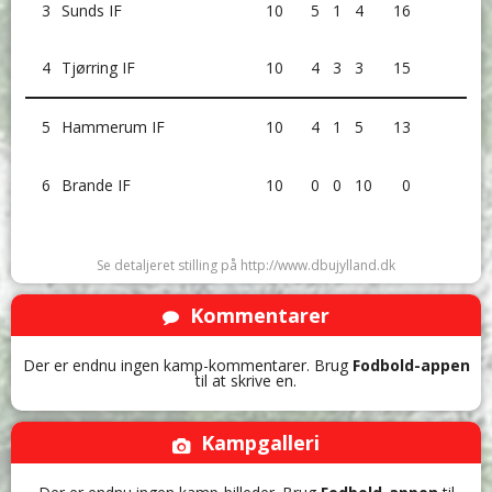
3
Sunds IF
10
5
1
4
16
4
Tjørring IF
10
4
3
3
15
5
Hammerum IF
10
4
1
5
13
6
Brande IF
10
0
0
10
0
Se detaljeret stilling på http://www.dbujylland.dk
Kommentarer
Der er endnu ingen kamp-kommentarer. Brug
Fodbold-appen
til at skrive en.
Kampgalleri