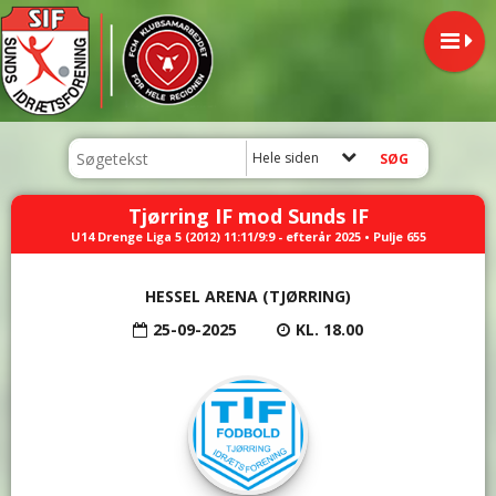
Hele siden
Tjørring IF mod Sunds IF
U14 Drenge Liga 5 (2012) 11:11/9:9 - efterår 2025 • Pulje 655
HESSEL ARENA (TJØRRING)
25-09-2025
KL. 18.00