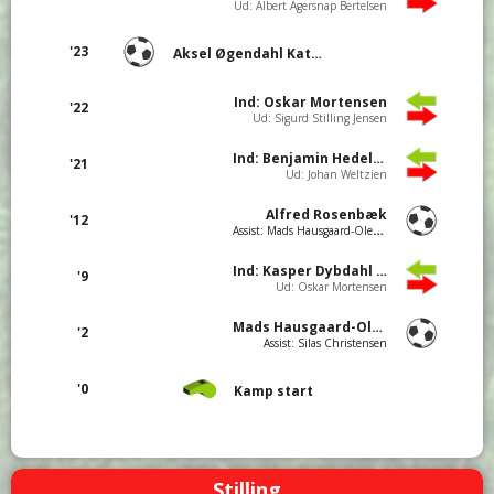
Ud: Albert Agersnap Bertelsen
'23
Aksel Øgendahl Kattenhøj
Ind: Oskar Mortensen
'22
Ud: Sigurd Stilling Jensen
Ind: Benjamin Hedelund Schou
'21
Ud: Johan Weltzien
Alfred Rosenbæk
'12
Assist: Mads Hausgaard-Olesen
Ind: Kasper Dybdahl Vinther
'9
Ud: Oskar Mortensen
Mads Hausgaard-Olesen
'2
Assist: Silas Christensen
'0
Kamp start
Stilling