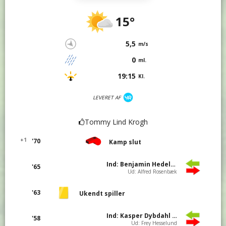
15°
5,5
m/s
0
ml.
19:15
Kl.
LEVERET AF
Tommy Lind Krogh
+1
'70
Kamp slut
Ind: Benjamin Hedelund Schou
'65
Ud: Alfred Rosenbæk
'63
Ukendt spiller
Ind: Kasper Dybdahl Vinther
'58
Ud: Frey Hesselund