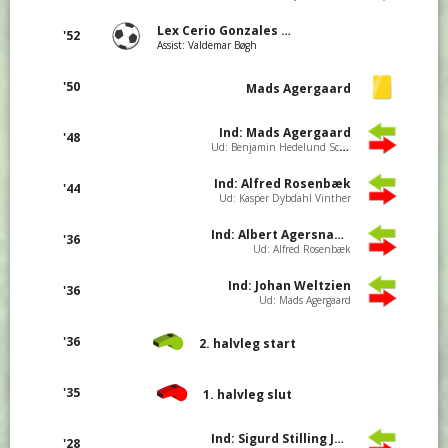
Lex Cerio Gonzales Curtz
'52
Assist: Valdemar Bøgh
'50
Mads Agergaard
Ind: Mads Agergaard
'48
Ud: Benjamin Hedelund Schou
Ind: Alfred Rosenbæk
'44
Ud: Kasper Dybdahl Vinther
Ind: Albert Agersnap Bertelsen
'36
Ud: Alfred Rosenbæk
Ind: Johan Weltzien
'36
Ud: Mads Agergaard
'36
2. halvleg start
'35
1. halvleg slut
Ind: Sigurd Stilling Jensen
'28