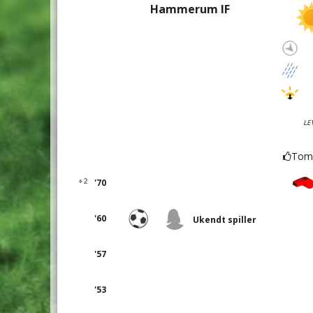
Hammerum IF
LE
Tom
+2
'70
'60
Ukendt spiller
'57
'53