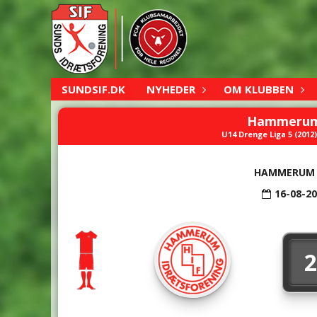
SUNDSIF.DK
NYHEDER
OM KLUBBEN
Hammerum 
U14 Drenge Liga 5 (2012) 
HAMMERUM 
16-08-2
2