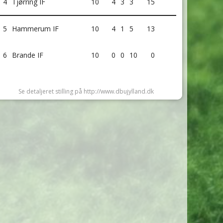
4
Tjørring IF
10
4
3
3
15
5
Hammerum IF
10
4
1
5
13
6
Brande IF
10
0
0
10
0
Se detaljeret stilling på http://www.dbujylland.dk