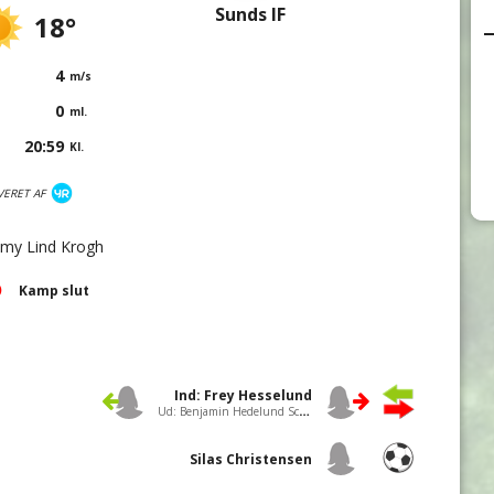
Sunds IF
18°
4
m/s
0
ml.
20:59
Kl.
VERET AF
my Lind Krogh
Kamp slut
Ind: Frey Hesselund
Ud: Benjamin Hedelund Schou
Silas Christensen