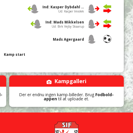
Ind: Kasper Dybdahl Vinther
Ud: Kacper Imiolek
Ind: Mads Mikkelsen
Ud: Birk Vejby Skaarup
Mads Agergaard
Kamp start
Kampgalleri
d-
Der er endnu ingen kamp-billeder. Brug
Fodbold-
appen
til at uploade et.