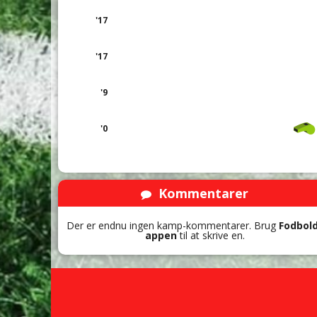
'17
'17
'9
'0
Kommentarer
Der er endnu ingen kamp-kommentarer. Brug
Fodbol
appen
til at skrive en.