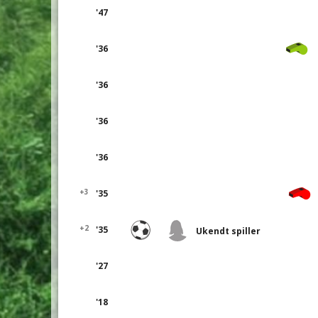
'47
'36
'36
'36
'36
+3
'35
+2
'35
Ukendt spiller
'27
'18