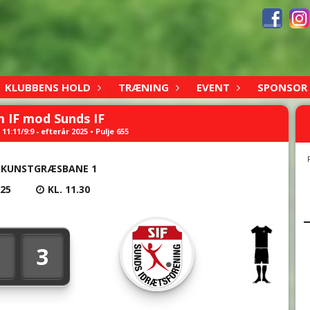
KLUBBENS HOLD
TRÆNING
EVENT
SPONSOR
IF mod Sunds IF
11:11/9:9 - efterår 2025 • Pulje 655
KUNSTGRÆSBANE 1
025
KL. 11.30
3