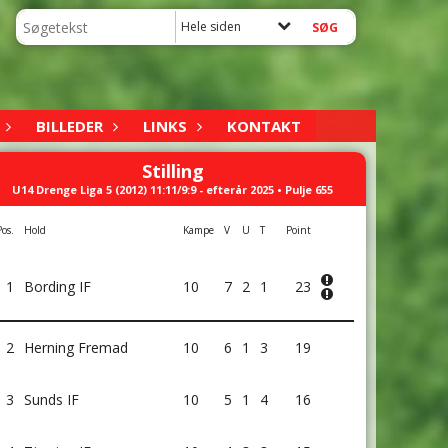
Hele siden
BILLEDER
LINKS
KONTAKT
Stilling
U14 Drenge Liga 5 (2012) 11:11/9:9 - efterår 2025 • Pulje 655
Pos.
Hold
Kampe
V
U
T
Point
1
Bording IF
10
7
2
1
23
2
Herning Fremad
10
6
1
3
19
3
Sunds IF
10
5
1
4
16