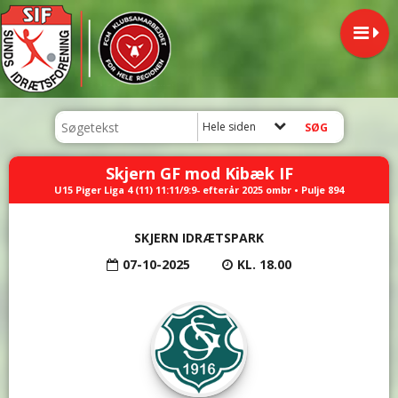
Hele siden
Skjern GF mod Kibæk IF
U15 Piger Liga 4 (11) 11:11/9:9- efterår 2025 ombr • Pulje 894
SKJERN IDRÆTSPARK
07-10-2025
KL. 18.00