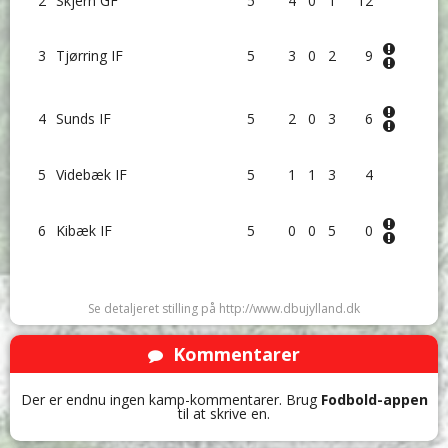
2
Skjern GF
5
4
0
1
12
3
Tjørring IF
5
3
0
2
9
4
Sunds IF
5
2
0
3
6
5
Videbæk IF
5
1
1
3
4
6
Kibæk IF
5
0
0
5
0
Se detaljeret stilling på http://www.dbujylland.dk
Kommentarer
Der er endnu ingen kamp-kommentarer. Brug
Fodbold-appen
til at skrive en.