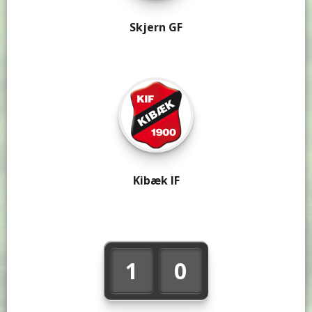
Skjern GF
Kibæk IF
1
0