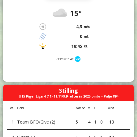
15°
4,3
m/s
0
ml.
18:45
Kl.
LEVERET AF
Stilling
U15 Piger Liga 4 (11) 11:11/9:9- efterår 2025 ombr • Pulje 894
Pos.
Hold
Kampe
V
U
T
Point
1
Team BFO/Give (2)
5
4
1
0
13