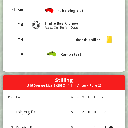
+1
'40
1. halvleg slut
Hjalte Bay Kronow
'16
Assist: Carl Bastian Duus
'14
Ukendt spiller
'0
Kamp start
Stilling
U16 Drenge Liga 2 (2010) 11:11 - Vinter • Pulje 23
Pos.
Hold
Kampe
V
U
T
Point
1
Esbjerg fB
6
6
0
0
18
2
Sunds IF
6
4
1
1
13