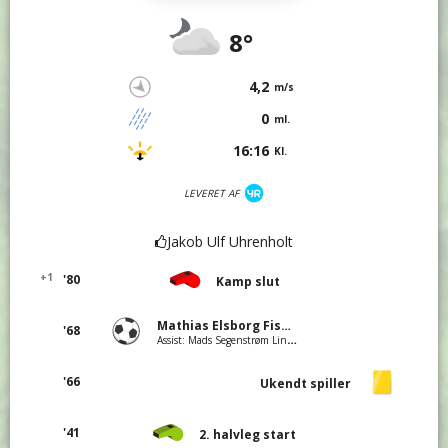
8°
4,2
m/s
0
ml.
16:16
Kl.
LEVERET AF
Jakob Ulf Uhrenholt
+1
'80
Kamp slut
Mathias Elsborg Fischer
'68
Assist: Mads Segenstrøm Lindholm Jacobsen
'66
Ukendt spiller
'41
2. halvleg start