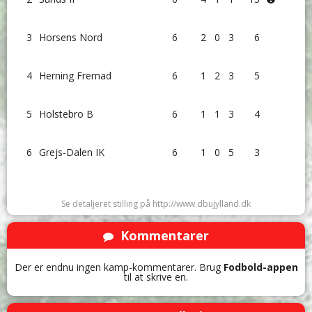
3
Horsens Nord
6
2
0
3
6
4
Herning Fremad
6
1
2
3
5
5
Holstebro B
6
1
1
3
4
6
Grejs-Dalen IK
6
1
0
5
3
Se detaljeret stilling på http://www.dbujylland.dk
Kommentarer
Der er endnu ingen kamp-kommentarer. Brug
Fodbold-appen
til at skrive en.