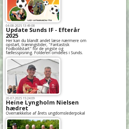
04-08-2025 13:49:08
Update Sunds IF - Efterår
2025
Her kan du blandt andet læse nærmere om
opstart, træningstider, "Fantastisk
Fodboldstart" for de yngste og
fællesspisning. Folderen omdeles i Sunds.
20-07-2025 15:24:09
Heine Lyngholm Nielsen
hædret
Overrækkelse af årets ungdomslederpokal