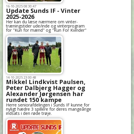
16-10-2025 08:30:47
Update Sunds IF - Vinter
2025-2026
Her kan du læse nærmere om vinter-
træningstider ude/inde og vinterprogram
for "Kun for mænd" og "Kun For Kvinder"
14-10-2025 23:00:48
Mikkel Lindkvist Paulsen,
Peter Dalbjerg Hagger og
Alexander Jørgensen har
rundet 150 kampe
Herre seniorafdelingen i Sunds IF kunne for
nyligt hædre 3 spillere for deres mangeårige
indsats i den røde trøje.