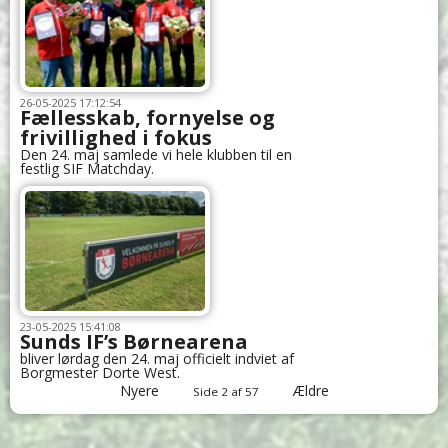
26-05-2025 17:12:54
Fællesskab, fornyelse og
frivillighed i fokus
Den 24. maj samlede vi hele klubben til en
festlig SIF Matchday.
23-05-2025 15:41:08
Sunds IF’s Børnearena
bliver lørdag den 24. maj officielt indviet af
Borgmester Dorte West.
Nyere
Ældre
Side 2 af 57