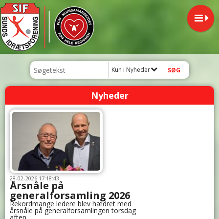
Kun i Nyheder
Nyheder
28-02-2026 17:18:43
Årsnåle på
generalforsamling 2026
Rekordmange ledere blev hædret med
årsnåle på generalforsamlingen torsdag
aften