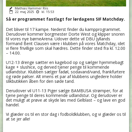
Mathias Hammer Riis
22. maj 2025
kl. 15:53
Så er programmet fastlagt for lørdagens SIF Matchday.
Det bliver til 17 kampe. Nederst finder du kampprogrammet.
Derudover kommer borgmester Dorte West og klipper snoren
til vores nye børneArena. Udover dette vil DBU Jyllands
formand Bent Clausen være i klubben på vores Matchday, idet
vi flere frivillige som skal hædres. Dette finder sted fra kl. 12.00
– 14.00.
U12-13 drenge sætter en kagebod op og sælger hjemmebagt
kage + slushice, og derved tjener penge til kommende
udlandstur. Klubben sælger fadøl, sodavand/vand, frankfurtere
og røde pølser. Alt imens et par af klubbens ungledere holder
slikbutikken åben for den søde tand.
Derudover vil U11-13 Piger sælge BAMBUSA strømper, for at
tjene penge til deres kommende udlandstur. Og derudover er
det muligt at prøve at skyde løs med Gelblast – og lave en god
handel.
Vi glæder os til en stor dag i fodboldklubben, og vi glæder os til
at se jer alle!