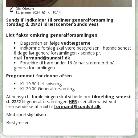
Ole Olesen
13. januar 2024
kl. 10:14
Sunds IF indkalder til ordinær generalforsamling
torsdag d. 29/2 i Idrætscenter Sunds Vest
Lidt fakta omkring generalforsamlingen:
Dagsorden er ifølge
vedtægterne
Indkomne forslag skal være bestyrelsen i hænde senest
8 dage før generalforsamlingen - sendes pr.
mail
formand@sundsif.dk
Forældre til børn under 16 år har stemmeret på
generalforsamlingen.
Programmet for denne aften
:
Kl. 19.30 Let spisning
Kl. 20.00 Generalforsamling
Af hensyn til forplejningen skal vi bede om
tilmelding senest
d. 22/2
til generalforsamlingen
HER
eller alternativt ved
fremsendelse af mail til
formand@sundsif.dk
Med sportslig hilsen
Bestyrelsen