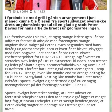
23. juli 2014
kl. 11:33
I forbindelse med grill i gården arrangement i juni
måned kunne Ole Olesen fra sportsudvalget overrække
årets ungdomslederpokal til en glad og stolt Peter
Davies for hans arbejde bredt i ungdomsafdelingen.
Ole
fremhævede i sin tale, at rigtig mange ledere igen i år har
udført et fantastisk arbejde med foreningens mange
ungdomshold. Valget på Peter Davies begrundes med hans
flerårig ungdomsarbejde, som er hvert år er blevet udbygget
med flere opgaver. I det seneste år har Peter udover
cheftrænerjobbet for U10-11-12-13 Drenge også været en
særdeles aktiv leder på DBU's aktiviteter i klubben, som træner
og leder på Skattejagten, sommerfodboldskole og Kom ud af
POMfritten. I foråret har Peter også været idemager til Camp
for U11-12 Drenge, hvor ikke mindre end 56 drenge deltog fra
10 klubber i Midtjylland. Sidst og ikke mindst har Peter netop
indtrådt i sportsudvalget og er dermed også nu en vigtig
meningsdanner på det foreningspolitiske i Sunds IF.
Sportsudvalget bemærker særligt, at Peter udover en
fantastisk arbejdsindsats i den røde trøje også ligger et meget
højt fagligt niveau i arbejdet. Det er særligt kendetegnede, at
Peter virkelig magter at inddrage alle i træningen uanset
niveau.