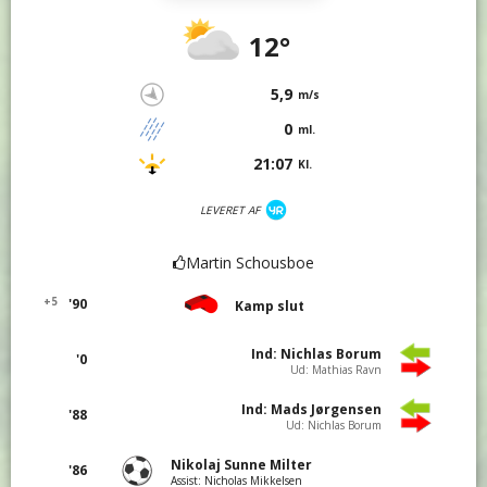
12°
5,9
m/s
0
ml.
21:07
Kl.
LEVERET AF
Martin Schousboe
+5
'90
Kamp slut
Ind: Nichlas Borum
'0
Ud: Mathias Ravn
Ind: Mads Jørgensen
'88
Ud: Nichlas Borum
Nikolaj Sunne Milter
'86
Assist: Nicholas Mikkelsen