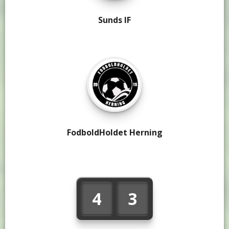
Sunds IF
FodboldHoldet Herning
4
3