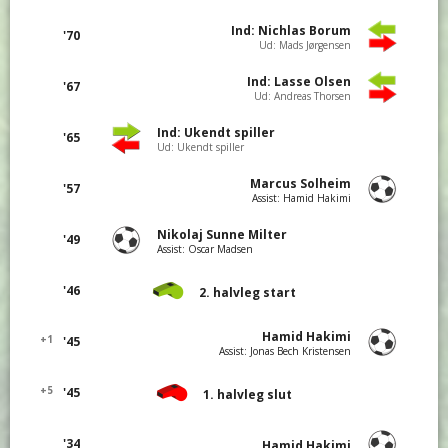
Ind: Nichlas Borum
'70
Ud: Mads Jørgensen
Ind: Lasse Olsen
'67
Ud: Andreas Thorsen
Ind: Ukendt spiller
'65
Ud: Ukendt spiller
Marcus Solheim
'57
Assist: Hamid Hakimi
Nikolaj Sunne Milter
'49
Assist: Oscar Madsen
'46
2. halvleg start
Hamid Hakimi
+1
'45
Assist: Jonas Bech Kristensen
+5
'45
1. halvleg slut
'34
Hamid Hakimi