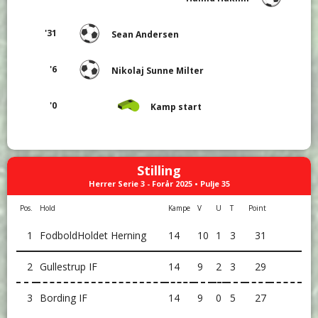
'31
Sean Andersen
'6
Nikolaj Sunne Milter
'0
Kamp start
Stilling
Herrer Serie 3 - Forår 2025 • Pulje 35
Pos.
Hold
Kampe
V
U
T
Point
1
FodboldHoldet Herning
14
10
1
3
31
2
Gullestrup IF
14
9
2
3
29
3
Bording IF
14
9
0
5
27