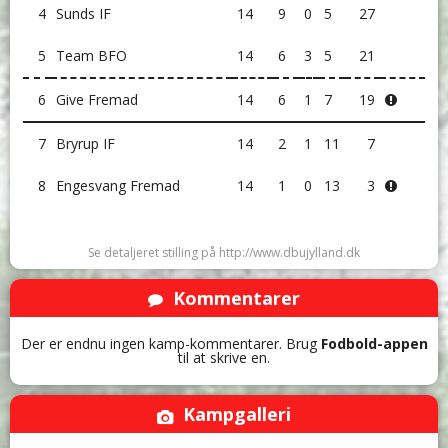
4
Sunds IF
14
9
0
5
27
5
Team BFO
14
6
3
5
21
6
Give Fremad
14
6
1
7
19
7
Bryrup IF
14
2
1
11
7
8
Engesvang Fremad
14
1
0
13
3
Se detaljeret stilling på http://www.dbujylland.dk
Kommentarer
Der er endnu ingen kamp-kommentarer. Brug
Fodbold-appen
til at skrive en.
Kampgalleri