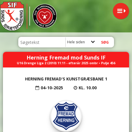
Hele siden
Herning Fremad mod Sunds IF
U16 Drenge Liga 2 (2010) 11:11 - efterår 2025 ombr • Pulje 456
HERNING FREMAD'S KUNSTGRÆSBANE 1
04-10-2025
KL. 10.00