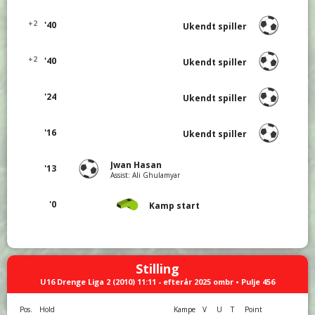
+2
'40
Ukendt spiller
+2
'40
Ukendt spiller
'24
Ukendt spiller
'16
Ukendt spiller
Jwan Hasan
'13
Assist: Ali Ghulamyar
'0
Kamp start
Stilling
U16 Drenge Liga 2 (2010) 11:11 - efterår 2025 ombr • Pulje 456
Pos.
Hold
Kampe
V
U
T
Point