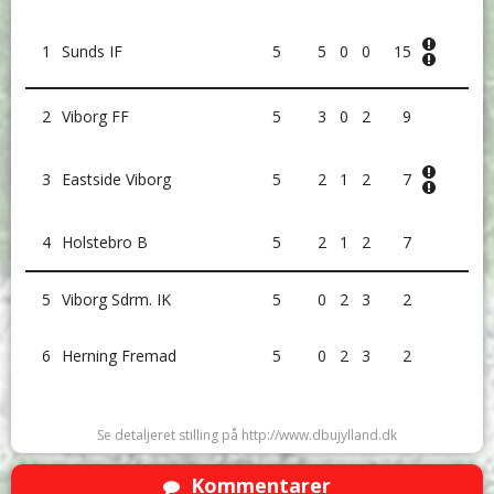
1
Sunds IF
5
5
0
0
15
2
Viborg FF
5
3
0
2
9
3
Eastside Viborg
5
2
1
2
7
4
Holstebro B
5
2
1
2
7
5
Viborg Sdrm. IK
5
0
2
3
2
6
Herning Fremad
5
0
2
3
2
Se detaljeret stilling på http://www.dbujylland.dk
Kommentarer