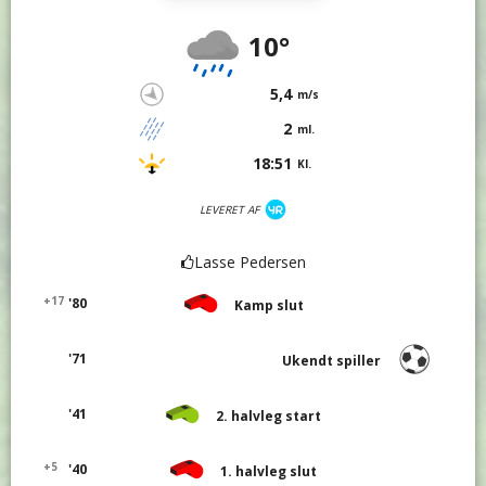
10°
5,4
m/s
2
ml.
18:51
Kl.
LEVERET AF
Lasse Pedersen
+17
'80
Kamp slut
'71
Ukendt spiller
'41
2. halvleg start
+5
'40
1. halvleg slut