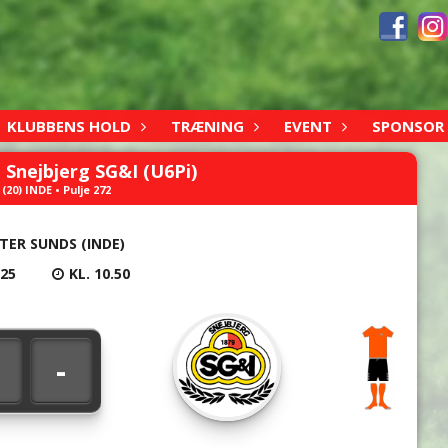
KLUBBENS HOLD
TRÆNING
EVENT
SPONSOR
 Snejbjerg SG&I (U6Pi)
(20) INDE • Pulje 272
TER SUNDS (INDE)
025
KL. 10.50
-