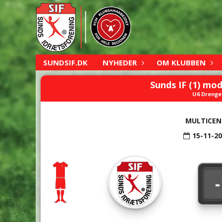
SUNDSIF.DK
NYHEDER
OM KLUBBEN
Sunds IF (1) mod
U6 Drenge 
MULTICEN
15-11-2
-