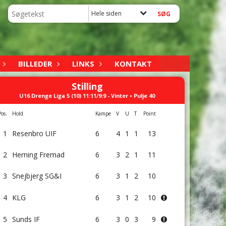
Hele siden
BILLEDER
LINKS
KONTAKT
Stilling
U16 Drenge Liga 5 (10) 11:11/9:9 - Vinter • Pulje 40
Pos.
Hold
Kampe
V
U
T
Point
1
Resenbro UIF
6
4
1
1
13
2
Herning Fremad
6
3
2
1
11
3
Snejbjerg SG&I
6
3
1
2
10
4
KLG
6
3
1
2
10
5
Sunds IF
6
3
0
3
9