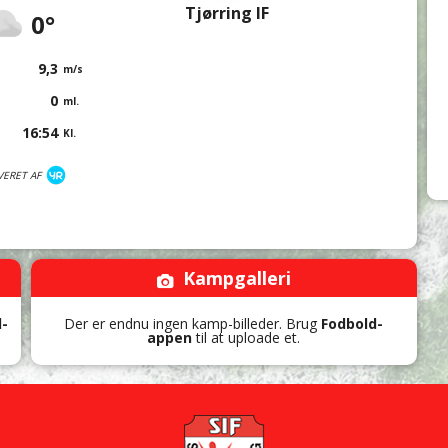
Tjørring IF
0°
9,3
m/s
0
ml.
16:54
Kl.
VERET AF
Kampgalleri
d-
Der er endnu ingen kamp-billeder. Brug
Fodbold-
appen
til at uploade et.