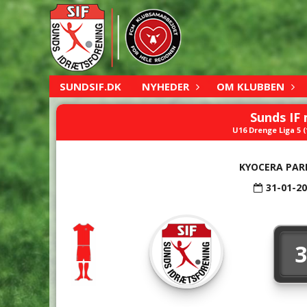
SUNDSIF.DK
NYHEDER
OM KLUBBEN
Sunds IF 
U16 Drenge Liga 5 (10
KYOCERA PAR
31-01-2
3