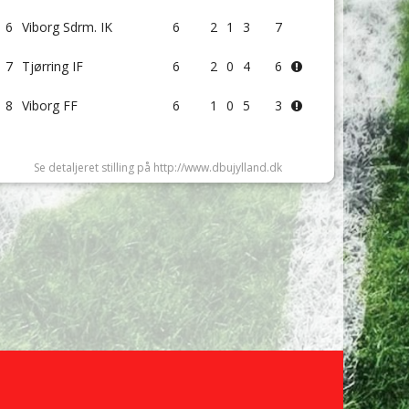
6
Viborg Sdrm. IK
6
2
1
3
7
7
Tjørring IF
6
2
0
4
6
8
Viborg FF
6
1
0
5
3
Se detaljeret stilling på http://www.dbujylland.dk