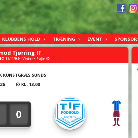
KLUBBENS HOLD
TRÆNING
EVENT
SPONSOR
mod Tjørring IF
) 11:11/9:9 - Vinter • Pulje 40
K KUNSTGRÆS SUNDS
026
KL. 13.00
0