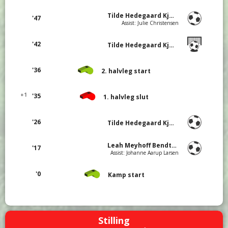
Tilde Hedegaard Kjær Jensen
'47
Assist: Julie Christensen
'42
Tilde Hedegaard Kjær Jensen (Straffe)
'36
2. halvleg start
+1
'35
1. halvleg slut
'26
Tilde Hedegaard Kjær Jensen
Leah Meyhoff Bendtsen
'17
Assist: Johanne Aarup Larsen
'0
Kamp start
Stilling