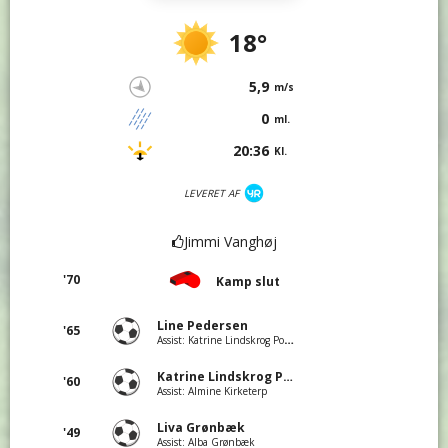
18°
5,9
m/s
0
ml.
20:36
Kl.
LEVERET AF
Jimmi Vanghøj
'70
Kamp slut
Line Pedersen
'65
Assist: Katrine Lindskrog Poulsen
Katrine Lindskrog Poulsen
'60
Assist: Almine Kirketerp
Liva Grønbæk
'49
Assist: Alba Grønbæk