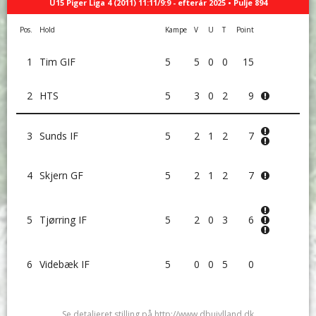
U15 Piger Liga 4 (2011) 11:11/9:9 - efterår 2025 • Pulje 894
Pos.
Hold
Kampe
V
U
T
Point
1
Tim GIF
5
5
0
0
15
2
HTS
5
3
0
2
9
3
Sunds IF
5
2
1
2
7
4
Skjern GF
5
2
1
2
7
5
Tjørring IF
5
2
0
3
6
6
Videbæk IF
5
0
0
5
0
Se detaljeret stilling på http://www.dbujylland.dk