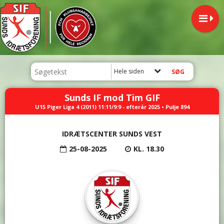
Hele siden
Sunds IF mod Tim GIF
U15 Piger Liga 4 (2011) 11:11/9:9 - efterår 2025 • Pulje 894
IDRÆTSCENTER SUNDS VEST
25-08-2025
KL. 18.30