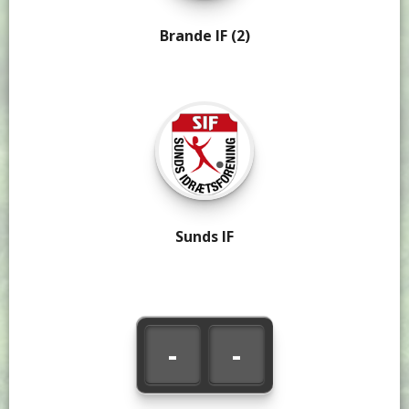
Brande IF (2)
Sunds IF
-
-