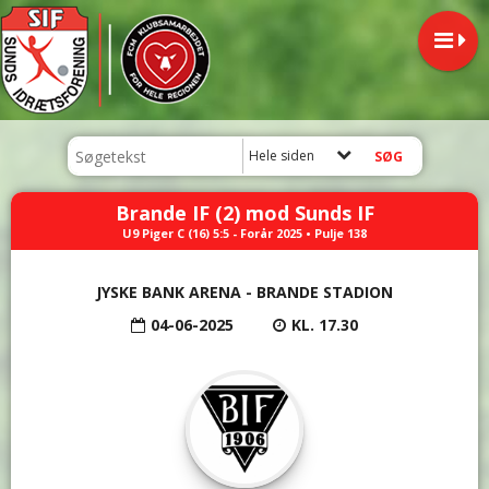
Hele siden
Brande IF (2) mod Sunds IF
U9 Piger C (16) 5:5 - Forår 2025 • Pulje 138
JYSKE BANK ARENA - BRANDE STADION
04-06-2025
KL. 17.30