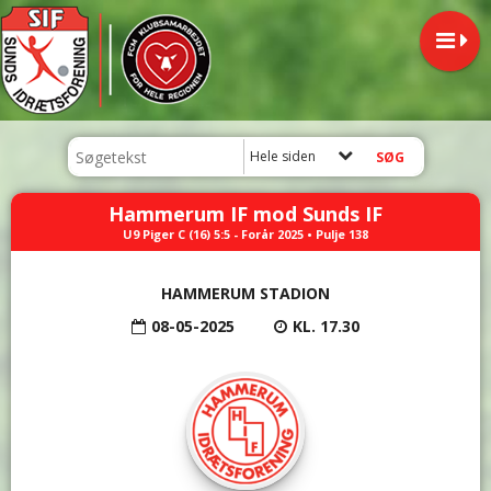
Hele siden
Hammerum IF mod Sunds IF
U9 Piger C (16) 5:5 - Forår 2025 • Pulje 138
HAMMERUM STADION
08-05-2025
KL. 17.30