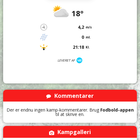
18°
4,2
m/s
0
ml.
21:18
Kl.
LEVERET AF
Kommentarer
Der er endnu ingen kamp-kommentarer. Brug
Fodbold-appen
til at skrive en.
Kampgalleri