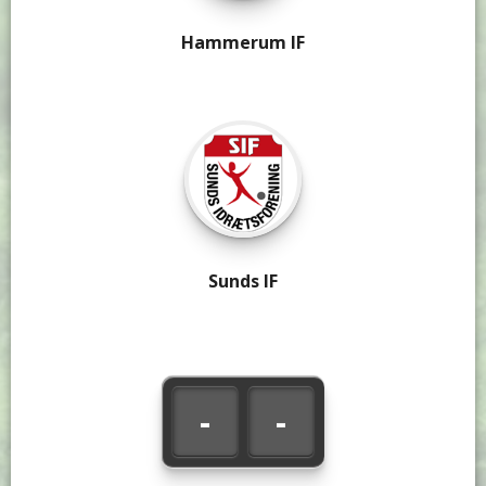
Hammerum IF
Sunds IF
-
-