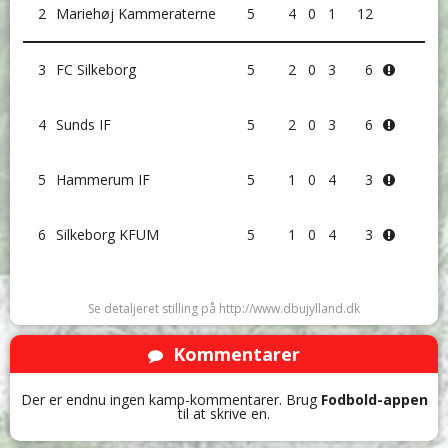
2
Mariehøj Kammeraterne
5
4
0
1
12
3
FC Silkeborg
5
2
0
3
6
4
Sunds IF
5
2
0
3
6
5
Hammerum IF
5
1
0
4
3
6
Silkeborg KFUM
5
1
0
4
3
Se detaljeret stilling på http://www.dbujylland.dk
Kommentarer
Der er endnu ingen kamp-kommentarer. Brug
Fodbold-appen
til at skrive en.