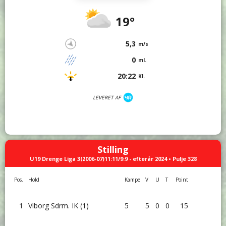
19°
5,3
m/s
0
ml.
20:22
Kl.
LEVERET AF
Stilling
U19 Drenge Liga 3(2006-07)11:11/9:9 - efterår 2024 • Pulje 328
Pos.
Hold
Kampe
V
U
T
Point
1
Viborg Sdrm. IK (1)
5
5
0
0
15