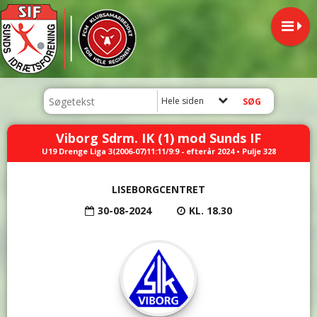
Hele siden
Viborg Sdrm. IK (1) mod Sunds IF
U19 Drenge Liga 3(2006-07)11:11/9:9 - efterår 2024 • Pulje 328
LISEBORGCENTRET
30-08-2024
KL. 18.30